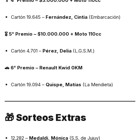
🏅 4° Premio – $3.000.000 + Moto 110cc
Cartón 19.645 –
Fernández, Cintia
(Embarcación)
🎖 5° Premio – $10.000.000 + Moto 110cc
Cartón 4.701 –
Pérez, Delia
(L.G.S.M.)
🚗 6° Premio – Renault Kwid 0KM
Cartón 19.094 –
Quispe, Matías
(La Mendieta)
🎁 Sorteos Extras
12.282 –
Medaldi, Mónica
(S.S. de Jujuy)