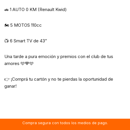
🚗 1 AUTO 0 KM (Renault Kwid)
🏍️ 5 MOTOS 110cc
📺 6 Smart TV de 43”
Una tarde a pura emoción y premios con el club de tus
amores 🩵💙🩵
👉 ¡Comprá tu cartón y no te pierdas la oportunidad de
ganar!
Compra segura con todos los medios de pago.