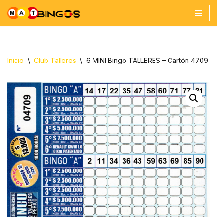
Ir
al
contenido
Inicio
\
Club Talleres
\
6 MINI Bingo TALLERES – Cartón 4709