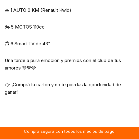
🚗 1 AUTO 0 KM (Renault Kwid)
🏍️ 5 MOTOS 110cc
📺 6 Smart TV de 43”
Una tarde a pura emoción y premios con el club de tus
amores 🩵💙🩵
👉 ¡Comprá tu cartón y no te pierdas la oportunidad de
ganar!
Compra segura con todos los medios de pago.