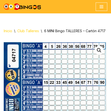
Ir
al
contenido
Inicio
\
Club Talleres
\
6 MINI Bingo TALLERES – Cartón 4717