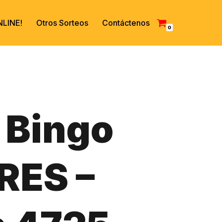
LINE!
Otros Sorteos
Contáctenos
0
 Bingo
RES –