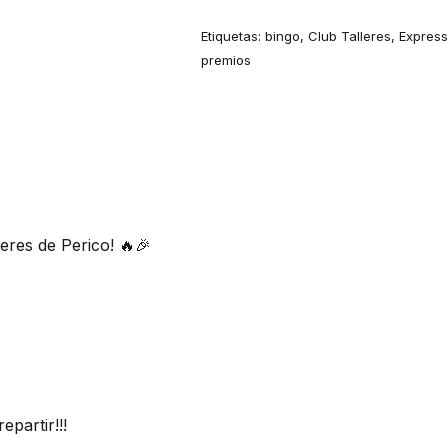
Etiquetas:
bingo
,
Club Talleres
,
Expres
premios
eres de Perico! 🔥🎉
artir!!!