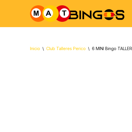
Ir
al
contenido
Inicio
\
Club Talleres Perico
\
6 MINI Bingo TALLER