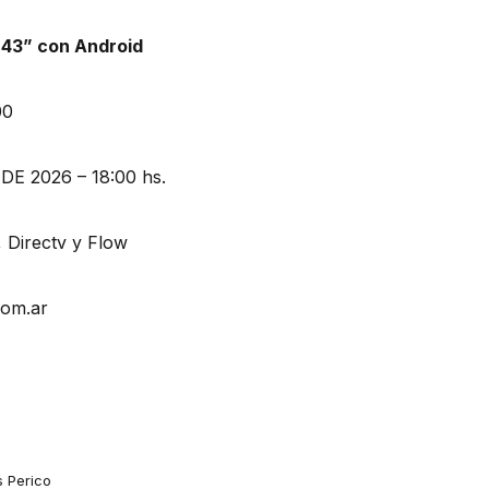
43” con Android
00
E 2026 – 18:00 hs.
, Directv y Flow
com.ar
s Perico