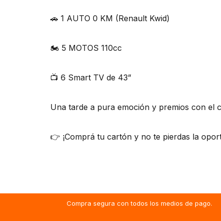
🚗 1 AUTO 0 KM (Renault Kwid)
🏍️ 5 MOTOS 110cc
📺 6 Smart TV de 43”
Una tarde a pura emoción y premios con el c
👉 ¡Comprá tu cartón y no te pierdas la opor
Compra segura con todos los medios de pago.