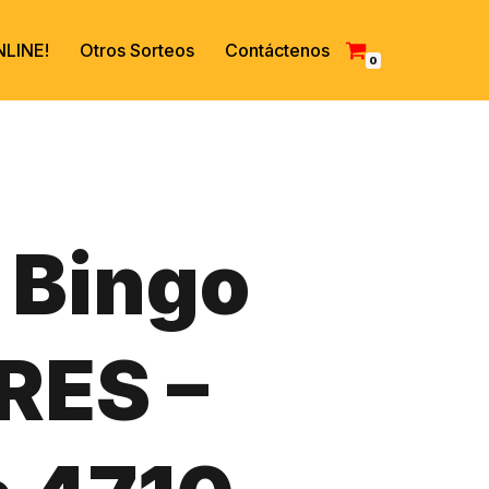
LINE!
Otros Sorteos
Contáctenos
0
 Bingo
RES –