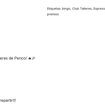
Etiquetas:
bingo
,
Club Talleres
,
Expres
premios
eres de Perico! 🔥🎉
artir!!!