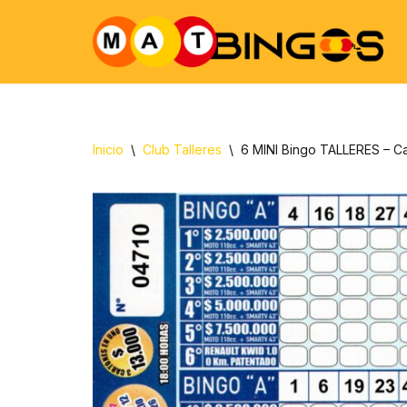
Ir
al
contenido
Inicio
\
Club Talleres
\
6 MINI Bingo TALLERES – C