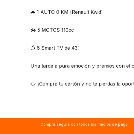
🚗 1 AUTO 0 KM (Renault Kwid)
🏍️ 5 MOTOS 110cc
📺 6 Smart TV de 43”
Una tarde a pura emoción y premios con el c
👉 ¡Comprá tu cartón y no te pierdas la opor
Compra segura con todos los medios de pago.